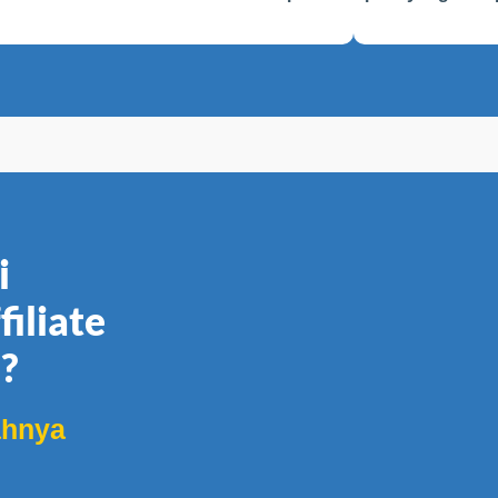
i
iliate
i?
ahnya