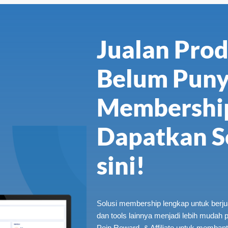
Jualan Prod
Belum Puny
Membership
Dapatkan So
sini!
Solusi membership lengkap untuk berjua
dan tools lainnya menjadi lebih mudah 
Poin Reward & Affiliate untuk memban