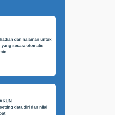
 hadiah dan halaman untuk
n yang secara otomatis
dmin
 AKUN
tting data diri dan nilai
pat