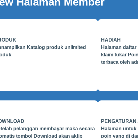
iew Halaman Member
RODUK
HADIAH
nampilkan Katalog produk unlimited
Halaman daftar
oduk
klaim tukar Poi
terbaca oleh a
OWNLOAD
PENGATURAN
telah pelanggan membayar maka secara
Halaman untuk se
omatis tombol Download akan aktip
poin yang di da