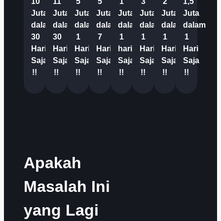
10
11
5
5
1
3
2
1,5
Juta
Juta
Juta
Juta
Juta
Juta
Juta
Juta
dalam
dalam
dalam
dalam
dalam
dalam
dalam
dalam
30
30
1
7
1
1
1
1
Hari
Hari
Hari
Hari
hari
Hari
Hari
Hari
Saja
Saja
Saja
Saja
Saja
Saja
Saja
Saja
!!
!!
!!
!!
!!
!!
!!
!!
Apakah
Masalah Ini
yang Lagi