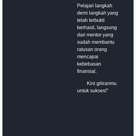
Pelajari langkah
demi langkah yang
telah terbukti
berhasil, langsung
dari mentor yang
sudah membantu
ratusan orang
mencapai
kebebasan
finansial.
Kini giliranmu
untuk sukses!”