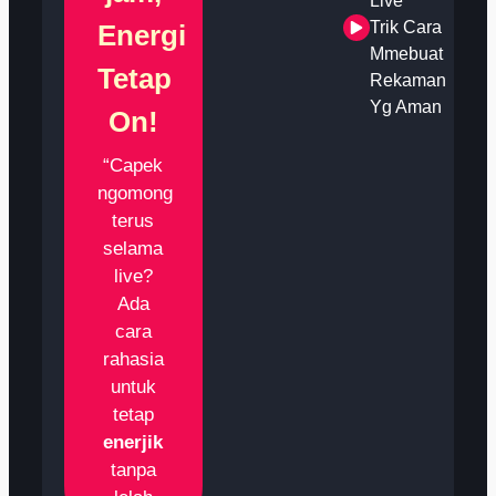
Live
Trik Cara
Energi
Mmebuat
Tetap
Rekaman
Yg Aman
On!
“Capek
ngomong
terus
selama
live?
Ada
cara
rahasia
untuk
tetap
enerjik
tanpa