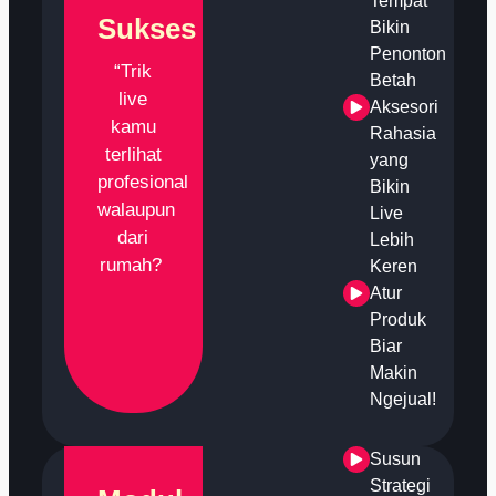
Tempat
Sukses
Bikin
Penonton
“Trik
Betah
live
Aksesori
kamu
Rahasia
terlihat
yang
profesional
Bikin
walaupun
Live
dari
Lebih
rumah?
Keren
Atur
Produk
Biar
Makin
Ngejual!
Susun
Strategi