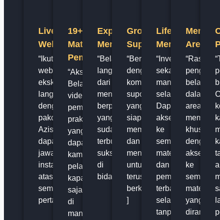
Live
19+
Expert
Group
Lifetime
Member
C
Webinar
Materi
Mentor
Support
Membership
Area
P
Pembelajaran
“Ikuti
“Belajar
“Bergabunglah
“Investasi
“Rasakan
“
webinar
langsung
dengan
sekali,
pengala
p
“Akses
eksklusif
dari
komunitas
manfaat
belajar
b
Belasan
langsung
mentor
suportif
selamanya!
dalam
C
video
dengan
berpengalaman
yang
Dapatkan
area
k
pembelajaran
pakde
yang
siap
akses
member
k
praktis
Azis,
sudah
membantu
ke
khusus
m
yang
dapatkan
terbukti
dan
semua
dengan
k
dapat
jawaban
sukses
mendorongmu
materi
akses
t
kamu
instan
di
untuk
dan
ke
a
pelajari
atas
bidangnya.
terus
pembaruan
semua
m
kapan
semua
berkembang.
terbaru,
materi
s
saja,
pertanyaanmu!
]
selamanya
yang
l
di
tanpa
dirancan
p
mana