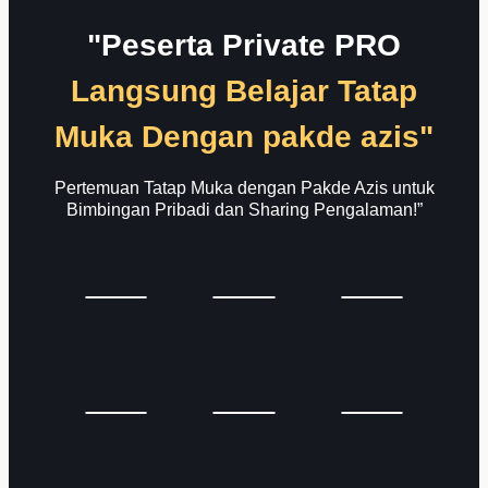
"Peserta Private PRO
Langsung Belajar Tatap
Muka Dengan pakde azis"
Pertemuan Tatap Muka dengan Pakde Azis untuk
Bimbingan Pribadi dan Sharing Pengalaman!”